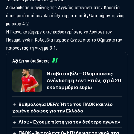
Ακολούθησε ο αγώνας της Αγγλίας απέναντι στην Κροατία
όπου μετά από συνολικά έξι τέρματα οι Άγλλοι πήραν τη νίκη
με σκορ 4-2.
Η Γκάνα κατάφερε στις καθυστερήσεις να λυγίσει τον
Παναμά, ενώ η Κολομβία πέρασε άνετα από το Οζμπεκιστάν
παίρνοντας τη νίκη με 3-1.
Αξίζει να διαβάσεις
Νταβιτασβίλι – Ολυμπιακός:
Ανένδοτη η Σεντ Ετιέν, ζητά 20
εκατομμύρια ευρώ
Βαθμολογία UEFA: Ήττα του ΠΑΟΚ και νέο
χαμένο έδαφος για την Ελλάδα
Λίσι: «Έχουμε πίστη για τον δεύτερο αγώνα»
ΠΑΟΚ – Άντερλεχτ 0-1: Πλήρωσε το γκολ στα