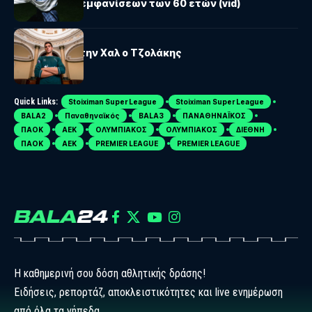
επετειακών εμφανίσεων των 60 ετών (vid)
PREMIER LEAGUE
Κι επίσημα στην Χαλ ο Τζολάκης
Quick Links:
Stoiximan Super League
Stoiximan Super League
BALA2
Παναθηναϊκός
BALA3
ΠΑΝΑΘΗΝΑΪΚΟΣ
ΠΑΟΚ
ΑΕΚ
ΟΛΥΜΠΙΑΚΟΣ
ΟΛΥΜΠΙΑΚΟΣ
ΔΙΕΘΝΗ
ΠΑΟΚ
ΑΕΚ
PREMIER LEAGUE
PREMIER LEAGUE
Η καθημερινή σου δόση αθλητικής δράσης!
Ειδήσεις, ρεπορτάζ, αποκλειστικότητες και live ενημέρωση
από όλα τα γήπεδα.