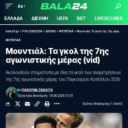
Aa
ΕΛΛΑΔΑ
ΔΙΕΘΝΗ
UEFA
BET
LIVESCORES
bala24.gr
>
ΡΟΗ ΕΙΔΗΣΕΩΝ
>
ΔΙΕΘΝΗ
>
ΜΟΥΝΤΙΑΛ
>
Μουντιάλ: Τα γκολ της 7ης αγωνιστικής μέρας (vid)
ΜΟΥΝΤΙΑΛ
Μουντιάλ: Τα γκολ της 7ης
αγωνιστικής μέρας (vid)
Ακολουθούν στιγμιότυπα με όλα τα γκολ των αναμετρήσεων
της 7ης αγωνιστικής μέρας του Παγκοσμίου Κυπέλλου 2026.
Από
ΠΑΝΌΡΜΑ ΣΚΙΑΘΊΤΗ
Τελευταία Ανανέωση: 18.06.2026 12:01
Χρόνος Ανάγνωσης 1 Λεπτά