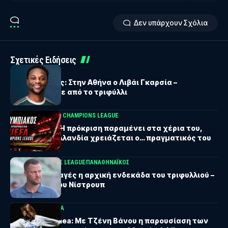
Δεν υπάρχουν Σχόλια
Σχετικές Ειδήσεις
ΠΑΝΑΘΗΝΑΪΚΟΣ
Παναθηναϊκός: Στην Αθήνα ο Λιβάι Γκαρσία –
Ανακοινώθηκε από το τριφύλλι
BALA24 ΘΕΜΑ
UEFA CHAMPIONS LEAGUE
Ολυμπιακός: Η πρόκριση παραμένει στα χέρια του,
όμως στην Ολλανδία χρειάζεται ο… πραγματικός του
εαυτός
UEFA CONFERENCE LEAGUE
ΠΑΝΑΘΗΝΑΪΚΟΣ
Με τρεις αλλαγές η αρχική ενδεκάδα του τριφυλλιού –
Οι σκέψεις του Νίστρουπ
ATHENS KALLITHEA
Athens Kallithea: Με Τζένη Βάνου η παρουσίαση των