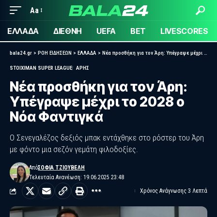
Aa
ΕΛΛΑΔΑ
ΔΙΕΘΝΗ
UEFA
BET
LIVESCORES
bala24.gr
>
ΡΟΗ ΕΙΔΗΣΕΩΝ
>
ΕΛΛΑΔΑ
>
Νέα προσθήκη για τον Άρη: Υπέγραψε μέχρι το 2028 ο Νόα Φαντιγκά
STOIXIMAN SUPER LEAGUE
ΑΡΗΣ
Νέα προσθήκη για τον Άρη:
Υπέγραψε μέχρι το 2028 ο
Νόα Φαντιγκά
Ο Σενεγαλέζος δεξιός μπακ εντάχθηκε στο ρόστερ του Άρη
με φόντο μια σεζόν γεμάτη φιλοδοξίες.
Από
ΣΟΦΊΑ ΤΖΙΟΎΒΕΛΗ
Τελευταία Ανανέωση: 19.06.2025 23:48
Χρόνος Ανάγνωσης 3 Λεπτά