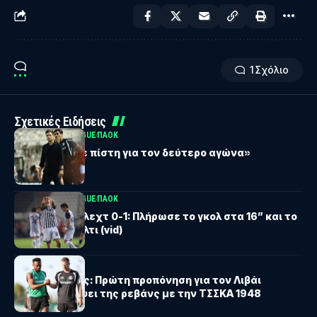
1 Σχόλιο
Σχετικές Ειδήσεις
UEFA EUROPA LEAGUE
ΠΑΟΚ
Λίσι: «Έχουμε πίστη για τον δεύτερο αγώνα»
UEFA EUROPA LEAGUE
ΠΑΟΚ
ΠΑΟΚ – Άντερλεχτ 0-1: Πλήρωσε το γκολ στα 16” και το
χαμένο πέναλτι (vid)
ΠΑΝΑΘΗΝΑΪΚΟΣ
Παναθηναϊκός: Πρώτη προπόνηση για τον Λιβάι
Γκαρσία ενόψει της ρεβάνς με την ΤΣΣΚΑ 1948