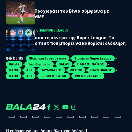
ΟΛΥΜΠΙΑΚΟΣ
Ολυμπιακός: Προχωράει του Βίνια σύμφωνα με
Αργεντίνικα ΜΜΕ
BALA24 ΘΕΜΑ
UEFA CHAMPIONS LEAGUE
Ευρώπη πριν από τη σέντρα της Super League: Το
πρώτο μεγάλο τεστ που μπορεί να καθορίσει ολόκληρη
τη σεζόν
Quick Links:
Stoiximan Super League
Stoiximan Super League
BALA2
Παναθηναϊκός
BALA3
ΠΑΝΑΘΗΝΑΪΚΟΣ
ΠΑΟΚ
ΑΕΚ
ΟΛΥΜΠΙΑΚΟΣ
ΔΙΕΘΝΗ
ΟΛΥΜΠΙΑΚΟΣ
ΠΑΟΚ
ΑΕΚ
PREMIER LEAGUE
PREMIER LEAGUE
Η καθημερινή σου δόση αθλητικής δράσης!