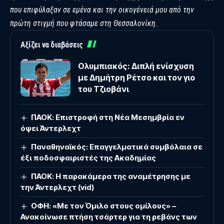
που επιφύλαξαν σε εμένα και την οικογένειά μου από την
πρώτη στιγμή που φτάσαμε στη Θεσσαλονίκη.
Αξίζει να διαβάσεις
Oλυμπιακός: Διπλή ενίσχυση
με Δημήτρη Ρέτσο και τον γιο
του Τζιοβάνι
ΠΑΟΚ: Επιστροφή στη Νέα Μεσημβρία εν
όψει Άντερλεχτ
Παναθηναϊκός: Επαγγελματικά συμβόλαια σε
έξι ποδοσφαιριστές της Ακαδημίας
ΠΑΟΚ: Η παρακάμερα της αναμέτρησης με
την Άντερλεχτ (vid)
ΟΦΗ: «Με τον Όμιλο στους ομίλους» –
Ανακοίνωσε πτήση τσάρτερ για τη ρεβάνς των