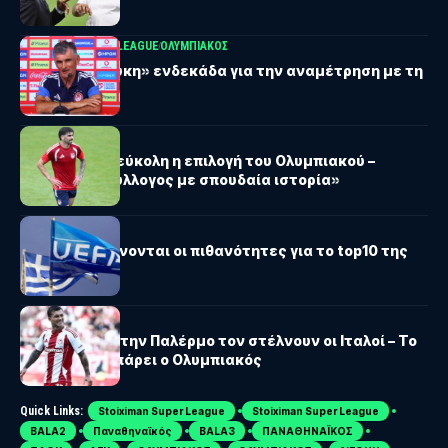
UEFA CHAMPIONS LEAGUE
ΟΛΥΜΠΙΑΚΟΣ
Η «ερυθρόλευκη» ενδεκάδα για την αναμέτρηση με τη
Ναϊμέγκεν
ΟΛΥΜΠΙΑΚΟΣ
Σίλβα: «Πολύ εύκολη η επιλογή του Ολυμπιακού –
Τεράστιος σύλλογος με σπουδαία ιστορία»
UEFA
Ελλάδα: Αυξάνονται οι πιθανότητες για το top10 της
UEFA
ΟΛΥΜΠΙΑΚΟΣ
Στρεφέτσα: Στην Παλέρμο τον στέλνουν οι Ιταλοί – Το
ποσό που θα πάρει ο Ολυμπιακός
Quick Links:
Stoiximan Super League
Stoiximan Super League
BALA2
Παναθηναϊκός
BALA3
ΠΑΝΑΘΗΝΑΪΚΟΣ