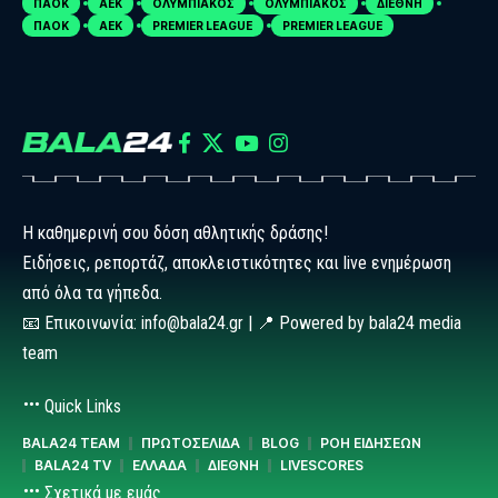
ΠΑΟΚ
ΑΕΚ
ΟΛΥΜΠΙΑΚΟΣ
ΟΛΥΜΠΙΑΚΟΣ
ΔΙΕΘΝΗ
ΠΑΟΚ
ΑΕΚ
PREMIER LEAGUE
PREMIER LEAGUE
Η καθημερινή σου δόση αθλητικής δράσης!
Ειδήσεις, ρεπορτάζ, αποκλειστικότητες και live ενημέρωση
από όλα τα γήπεδα.
📧 Επικοινωνία: info@bala24.gr | 📍 Powered by bala24 media
team
Quick Links
BALA24 TEAM
ΠΡΩΤΟΣΕΛΙΔΑ
BLOG
ΡΟΗ ΕΙΔΗΣΕΩΝ
BALA24 TV
ΕΛΛΑΔΑ
ΔΙΕΘΝΗ
LIVESCORES
Σχετικά με εμάς