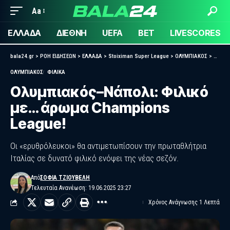
Aa
ΕΛΛΑΔΑ
ΔΙΕΘΝΗ
UEFA
BET
LIVESCORES
bala24.gr
>
ΡΟΗ ΕΙΔΗΣΕΩΝ
>
ΕΛΛΑΔΑ
>
Stoiximan Super League
>
ΟΛΥΜΠΙΑΚΟΣ
>
Ολυμπ
ΟΛΥΜΠΙΑΚΟΣ
ΦΙΛΙΚΑ
Ολυμπιακός–Νάπολι: Φιλικό
με… άρωμα Champions
League!
Οι «ερυθρόλευκοι» θα αντιμετωπίσουν την πρωταθλήτρια
Ιταλίας σε δυνατό φιλικό ενόψει της νέας σεζόν.
Από
ΣΟΦΊΑ ΤΖΙΟΎΒΕΛΗ
Τελευταία Ανανέωση: 19.06.2025 23:27
Χρόνος Ανάγνωσης 1 Λεπτά