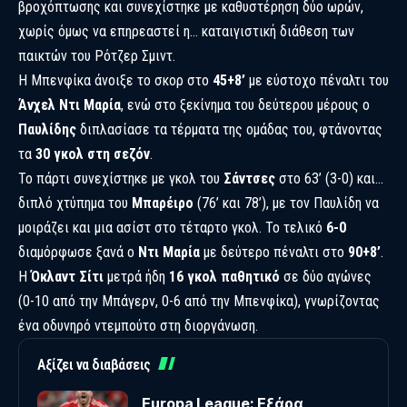
βροχόπτωσης και συνεχίστηκε με καθυστέρηση δύο ωρών,
χωρίς όμως να επηρεαστεί η… καταιγιστική διάθεση των
παικτών του Ρότζερ Σμιντ.
Η Μπενφίκα άνοιξε το σκορ στο
45+8’
με εύστοχο πέναλτι του
Άνχελ Ντι Μαρία
, ενώ στο ξεκίνημα του δεύτερου μέρους ο
Παυλίδης
διπλασίασε τα τέρματα της ομάδας του, φτάνοντας
τα
30 γκολ στη σεζόν
.
Το πάρτι συνεχίστηκε με γκολ του
Σάντσες
στο 63’ (3-0) και…
διπλό χτύπημα του
Μπαρέιρο
(76’ και 78’), με τον Παυλίδη να
μοιράζει και μια ασίστ στο τέταρτο γκολ. Το τελικό
6-0
διαμόρφωσε ξανά ο
Ντι Μαρία
με δεύτερο πέναλτι στο
90+8’
.
Η
Όκλαντ Σίτι
μετρά ήδη
16 γκολ παθητικό
σε δύο αγώνες
(0-10 από την Μπάγερν, 0-6 από την Μπενφίκα), γνωρίζοντας
ένα οδυνηρό ντεμπούτο στη διοργάνωση.
Αξίζει να διαβάσεις
Europa League: Εξάρα