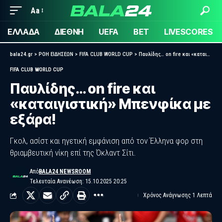
Aa
ΕΛΛΑΔΑ
ΔΙΕΘΝΗ
UEFA
BET
LIVESCORES
bala24.gr
>
ΡΟΗ ΕΙΔΗΣΕΩΝ
>
FIFA CLUB WORLD CUP
>
Παυλίδης… on fire και «καταιγιστική» Μπενφίκα με εξάρα!
FIFA CLUB WORLD CUP
Παυλίδης… on fire και
«καταιγιστική» Μπενφίκα με
εξάρα!
Γκολ, ασίστ και ηγετική εμφάνιση από τον Έλληνα φορ στη
θριαμβευτική νίκη επί της Όκλαντ Σίτι.
Από
BALA24 NEWSROOM
Τελευταία Ανανέωση: 15.10.2025 20:25
Χρόνος Ανάγνωσης 1 Λεπτά