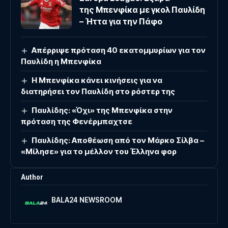
της Μπενφίκα με γκολ Παυλίδη
– Ήττα για την Πάφο
Απέρριψε πρόταση 40 εκατομμυρίων για τον
Παυλίδη η Μπενφίκα
Η Μπενφίκα κάνει κινήσεις για να
διατηρήσει τον Παυλίδη στο ρόστερ της
Παυλίδης: «Όχι» της Μπενφίκα στην
πρόταση της Φενέρμπαχτσε
Παυλίδης: Αποθέωση από τον Μάρκο Σίλβα –
«Μίλησε» για το μέλλον του Έλληνα φορ
Author
BALA24 NEWSROOM