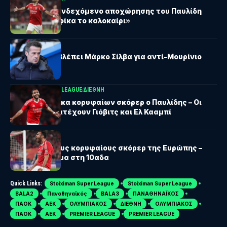
«Ανοικτό το ενδεχόμενο αποχώρησης του Παυλίδη
από τη Μπενφίκα το καλοκαίρι»
ΔΙΕΘΝΗ
Η Μπενφίκα βλέπει Μάρκο Σίλβα για αντί-Μουρίνιο
STOIXIMAN SUPER LEAGUE
ΔΙΕΘΝΗ
Εντός των δέκα κορυφαίων σκόρερ ο Παυλίδης – Οι
θέσεις που κατέχουν Γιόβιτς και Ελ Κααμπί
ΕΠΙΚΑΙΡΌΤΗΤΑ
Η λίστα με τους κορυφαίους σκόρερ της Ευρώπης –
Ελληνικό όνομα στη 10αδα
Quick Links:
Stoiximan Super League
Stoiximan Super League
BALA2
Παναθηναϊκός
BALA3
ΠΑΝΑΘΗΝΑΪΚΟΣ
ΠΑΟΚ
ΑΕΚ
ΟΛΥΜΠΙΑΚΟΣ
ΔΙΕΘΝΗ
ΟΛΥΜΠΙΑΚΟΣ
ΠΑΟΚ
ΑΕΚ
PREMIER LEAGUE
PREMIER LEAGUE